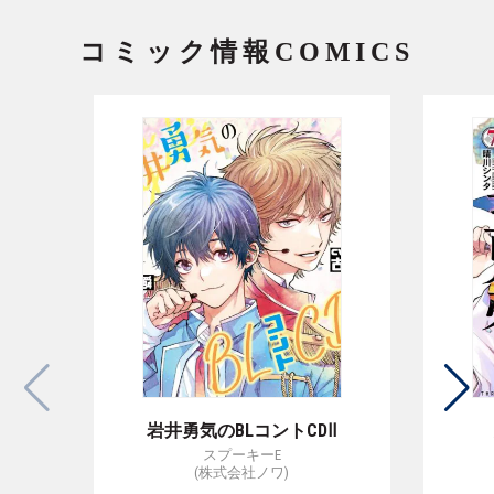
コミック情報
COMICS
トCDⅡ
天狗祓の三兄弟 7巻
ゼノン編集部
)
(コアミックス)